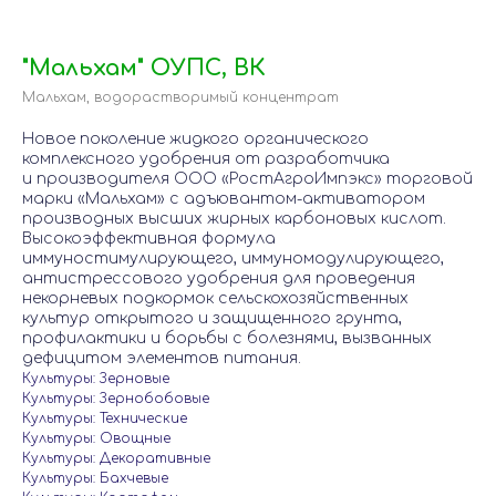
"Мальхам" ОУПС, ВК
Мальхам, водорастворимый концентрат
Новое поколение жидкого органического
комплексного удобрения от разработчика
и производителя ООО «РостАгроИмпэкс» торговой
марки «Мальхам» с адъювантом-активатором
производных высших жирных карбоновых кислот.
Высокоэффективная формула
иммуностимулирующего, иммуномодулирующего,
антистрессового удобрения для проведения
некорневых подкормок сельскохозяйственных
культур открытого и защищенного грунта,
профилактики и борьбы с болезнями, вызванных
дефицитом элементов питания.
Культуры: Зерновые
Культуры: Зернобобовые
Культуры: Технические
Культуры: Овощные
Культуры: Декоративные
Культуры: Бахчевые